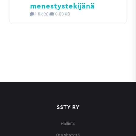
menestystekijänä
1 file(s)
0.00 KB
SSTY RY
Hallinto
Ota yhteyttä