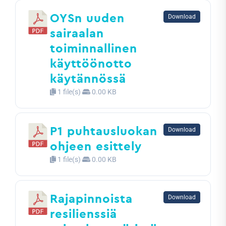
OYSn uuden
Download
sairaalan
toiminnallinen
käyttöönotto
käytännössä
1 file(s)
0.00 KB
P1 puhtausluokan
Download
ohjeen esittely
1 file(s)
0.00 KB
Rajapinnoista
Download
resilienssiä