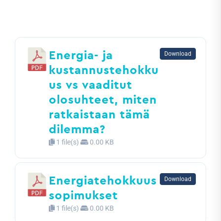
Energia- ja
Download
kustannustehokku
us vs vaaditut
olosuhteet, miten
ratkaistaan tämä
dilemma?
1 file(s)
0.00 KB
Energiatehokkuus
Download
sopimukset
1 file(s)
0.00 KB