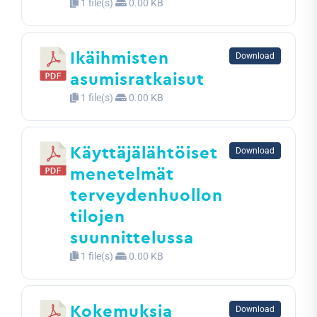
1 file(s)
0.00 KB
Ikäihmisten
Download
asumisratkaisut
1 file(s)
0.00 KB
Käyttäjälähtöiset
Download
menetelmät
terveydenhuollon
tilojen
suunnittelussa
1 file(s)
0.00 KB
Kokemuksia
Download