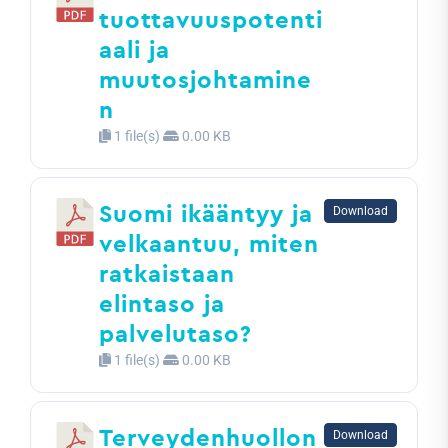
tuottavuuspotenti
aali ja
muutosjohtamine
n
1 file(s)
0.00 KB
Suomi ikääntyy ja
Download
velkaantuu, miten
ratkaistaan
elintaso ja
palvelutaso?
1 file(s)
0.00 KB
Terveydenhuollon
Download