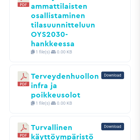
ammattilaisten
osallistaminen
tilasuunnitteluun
OYS2030-
hankkeessa
1 file(s)
0.00 KB
Terveydenhuollon
Download
infra ja
poikkeusolot
1 file(s)
0.00 KB
Turvallinen
Download
käyttöympäristö