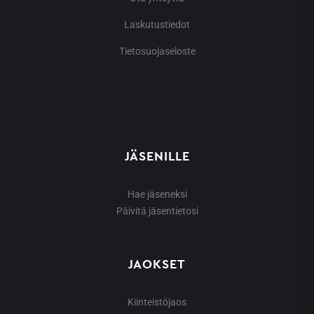
Laskutustiedot
Tietosuojaseloste
JÄSENILLE
Hae jäseneksi
Päivitä jäsentietosi
JAOKSET
Kiinteistöjaos