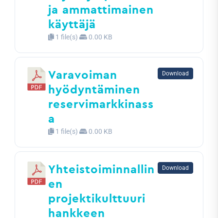
ja ammattimainen
käyttäjä
1 file(s)
0.00 KB
Varavoiman
Download
hyödyntäminen
reservimarkkinass
a
1 file(s)
0.00 KB
Yhteistoiminnallin
Download
en
projektikulttuuri
hankkeen