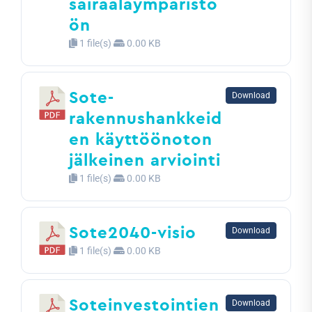
sairaalaympäristö
ön
1 file(s)
0.00 KB
Sote-
Download
rakennushankkeid
en käyttöönoton
jälkeinen arviointi
1 file(s)
0.00 KB
Sote2040-visio
Download
1 file(s)
0.00 KB
Soteinvestointien
Download