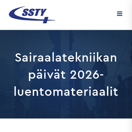
Skip
to
content
Sairaalatekniikan
päivät 2026-
luentomateriaalit