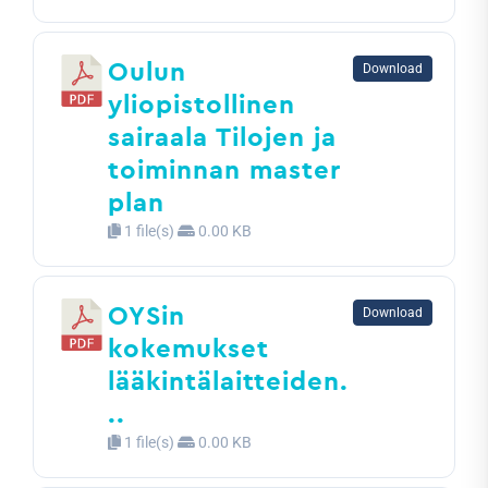
Oulun
Download
yliopistollinen
sairaala Tilojen ja
toiminnan master
plan
1 file(s)
0.00 KB
OYSin
Download
kokemukset
lääkintälaitteiden.
..
1 file(s)
0.00 KB