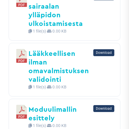
sairaalan
ylläpidon
ulkoistamisesta
1 file(s)
0.00 KB
Lääkkeellisen
Download
ilman
omavalmistuksen
validointi
1 file(s)
0.00 KB
Moduulimallin
Download
esittely
1 file(s)
0.00 KB