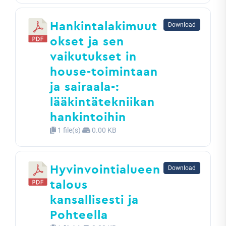
Hankintalakimuut
Download
okset ja sen
vaikutukset in
house-toimintaan
ja sairaala-:
lääkintätekniikan
hankintoihin
1 file(s)
0.00 KB
Hyvinvointialueen
Download
talous
kansallisesti ja
Pohteella