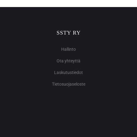
SSTY RY
Hallinto
Ota yhteyttä
Laskutustiedot
Tietosuojaseloste