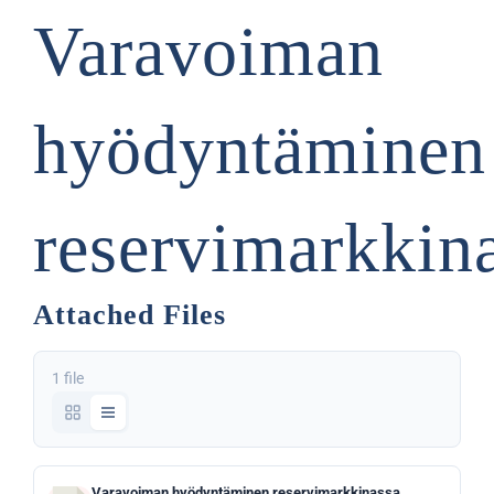
Varavoiman
hyödyntäminen
reservimarkkin
Attached Files
1 file
Varavoiman hyödyntäminen reservimarkkinassa