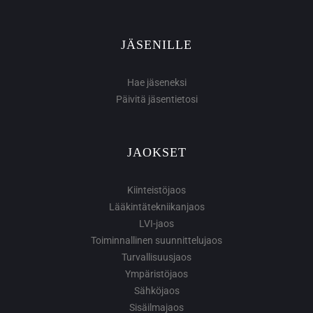
JÄSENILLE
Hae jäseneksi
Päivitä jäsentietosi
JAOKSET
Kiinteistöjaos
Lääkintätekniikanjaos
LVI-jaos
Toiminnallinen suunnittelujaos
Turvallisuusjaos
Ympäristöjaos
Sähköjaos
Sisäilmajaos