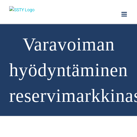
Skip
to
content
Varavoiman
hyödyntäminen
reservimarkkina