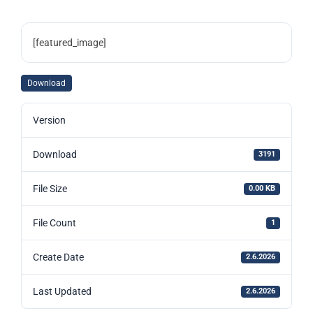
[featured_image]
Download
Version
Download
3191
File Size
0.00 KB
File Count
1
Create Date
2.6.2026
Last Updated
2.6.2026