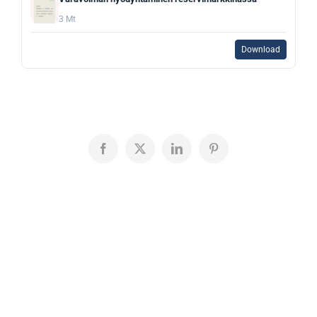
3 Mt
Download
Facebook
X
LinkedIn
Pinterest