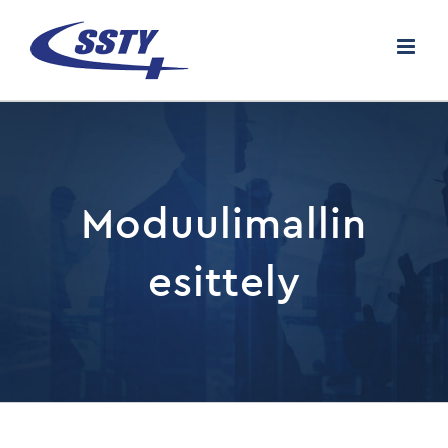
Skip
to
content
Moduulimallin
esittely