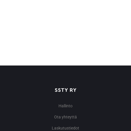
SSTY RY
Hallinto
Ota yhteyttä
Laskutustiedot