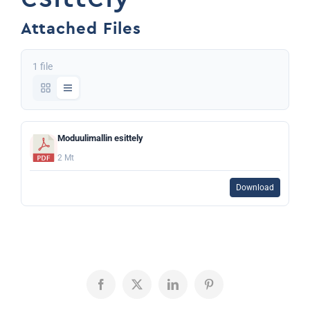
Attached Files
1 file
Moduulimallin esittely
2 Mt
Download
Facebook
X
LinkedIn
Pinterest