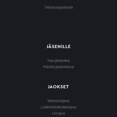
Tietosuojaseloste
JÄSENILLE
Hae jäseneksi
Päivitä jäsentietosi
JAOKSET
Kiinteistöjaos
Lääkintätekniikanjaos
LVI-jaos