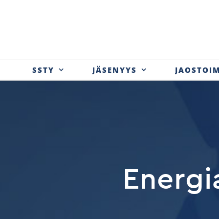
Skip
to
content
SSTY
JÄSENYYS
JAOSTOI
Energi