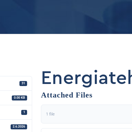
Energiat
31
Attached Files
0.00 KB
1
1 file
2.6.2026