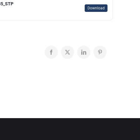
35_STP
Download
Facebook
X
LinkedIn
Pinterest