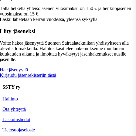
Tällä hetkellä yhteisöjäsenen vuosimaksu on 150 € ja henkilöjäsenen
vuosimaksu on 15 €.
Lasku lähetetään kerran vuodessa, yleensä syksyllä.
Liity jäseneksi
Voitte hakea jäsenyyttä Suomen Sairaalatekniikan yhdistykseen alla
olevilla lomakkeilla. Hallitus käsittelee hakemuksenne muutaman
kuukauden aikana ja ilmoittaa hyväksytyt jäsenhakemukset uusille
jäsenille.
Hae jäsenyyttä
Kirjaudu jäsenrekisteriin tästä
SSTY ry
Hallinto
Ota yhteyttä
Laskutustiedot
Tietosuojaseloste