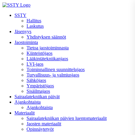
Skip
to
SSTY
content
Hallitus
Laskutus
Jäsenyys
Yhdistyksen säännöt
Jaostoiminta
Tietoa jaostoiminnasta
Kiinteistöjaos
Lääkintätekniikanjaos
LVI-jaos
Toiminnallinen suunnittelujaos
Turvallisuus- ja valmiusjaos
Sähköjaos
Ympäristöjaos
Sisäilmajaos
Sairaalatekniikan päivät
Ajankohtaista
Ajankohtaista
Materiaalit
Sairaalatekniikan päivien luentomateriaalit
Jaosten materiaalit
Opinnäytetyöt