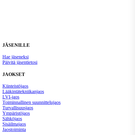
JÄSENILLE
Hae jäseneksi
Päivitä jäsentietosi
JAOKSET
Kiinteistöjaos
Lääkintätekniikanjaos
LVI-jaos
Toiminnallinen suunnittelujaos
Turvallisuusjaos
Ympäristöjaos
Sähköjaos
Sisäilmajaos
Jaostoiminta