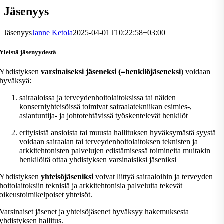
Jäsenyys
Jäsenyys
Janne Ketola
2025-04-01T10:22:58+03:00
Yleistä jäsenyydestä
Yhdistyksen
varsinaiseksi jäseneksi (=henkilöjäseneksi
) voidaan
hyväksyä:
sairaaloissa ja terveydenhoitolaitoksissa tai näiden
konserniyhteisöissä toimivat sairaalatekniikan esimies-,
asiantuntija- ja johtotehtävissä työskentelevät henkilöt
erityisistä ansioista tai muusta hallituksen hyväksymästä syystä
voidaan sairaalan tai terveydenhoitolaitoksen teknisten ja
arkkitehtonisten palvelujen edistämisessä toimineita muitakin
henkilöitä ottaa yhdistyksen varsinaisiksi jäseniksi
Yhdistyksen
yhteisöjäseniksi
voivat liittyä sairaaloihin ja terveyden
hoitolaitoksiin teknisiä ja arkkitehtonisia palveluita tekevät
oikeustoimikelpoiset yhteisöt.
Varsinaiset jäsenet ja yhteisöjäsenet hyväksyy hakemuksesta
yhdistyksen hallitus.