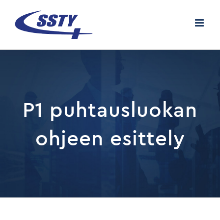
Skip
to
content
P1 puhtausluokan
ohjeen esittely