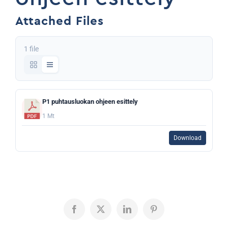
Attached Files
1 file
P1 puhtausluokan ohjeen esittely
1 Mt
Download
Facebook
X
LinkedIn
Pinterest