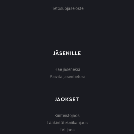
Tietosuojaseloste
JÄSENILLE
Hae jäseneksi
Päivitä jäsentietosi
JAOKSET
Kiinteistöjaos
Lääkintätekniikanjaos
LVI-jaos