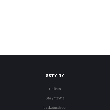
SSTY RY
Hallinto
Ota yhteyttä
Laskutustiedot