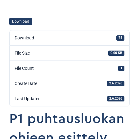
Download
Download
75
File Size
0.00 KB
File Count
1
Create Date
2.6.2026
Last Updated
2.6.2026
P1 puhtausluokan
ohjeen esittely