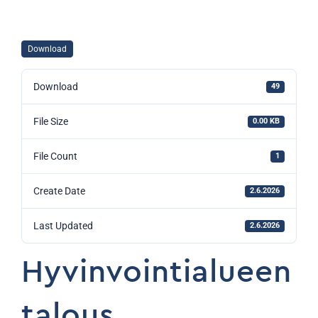
Download
Download
49
File Size
0.00 KB
File Count
1
Create Date
2.6.2026
Last Updated
2.6.2026
Hyvinvointialueen
talous