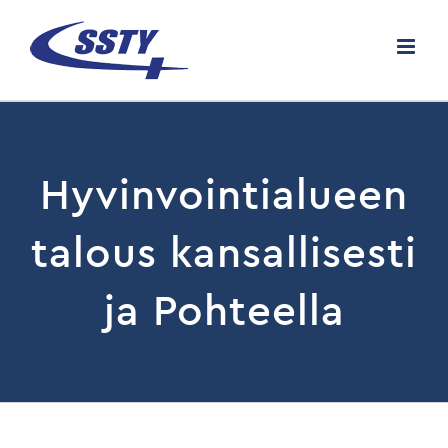
Skip
to
content
Hyvinvointialueen
talous kansallisesti
ja Pohteella