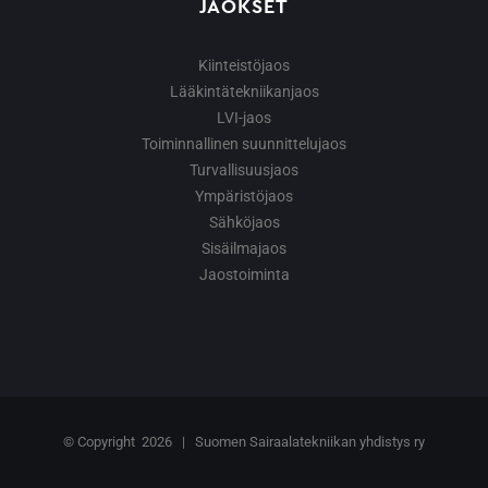
JAOKSET
Kiinteistöjaos
Lääkintätekniikanjaos
LVI-jaos
Toiminnallinen suunnittelujaos
Turvallisuusjaos
Ympäristöjaos
Sähköjaos
Sisäilmajaos
Jaostoiminta
© Copyright
2026 | Suomen Sairaalatekniikan yhdistys ry