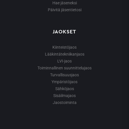
Hae jäseneksi
Päivitä jäsentietosi
JAOKSET
Kiinteistöjaos
Lääkintätekniikanjaos
LVI-jaos
Toiminnallinen suunnittelujaos
Turvallisuusjaos
Ympäristöjaos
Sähköjaos
Sisäilmajaos
Jaostoiminta