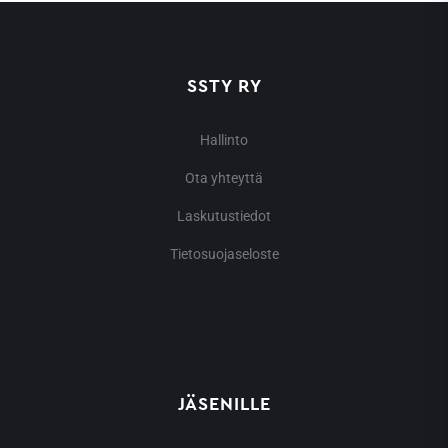
SSTY RY
Hallinto
Ota yhteyttä
Laskutustiedot
Tietosuojaseloste
JÄSENILLE