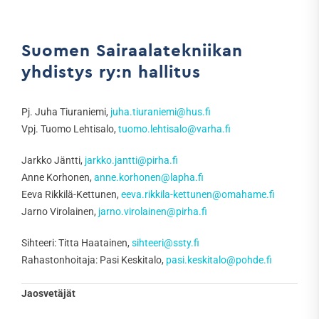
Suomen Sairaalatekniikan
yhdistys ry:n hallitus
Pj. Juha Tiuraniemi,
juha.tiuraniemi@hus.fi
Vpj. Tuomo Lehtisalo,
tuomo.lehtisalo@varha.fi
Jarkko Jäntti,
jarkko.jantti@pirha.fi
Anne Korhonen,
anne.korhonen@lapha.fi
Eeva Rikkilä-Kettunen,
eeva.rikkila-kettunen@omahame.fi
Jarno Virolainen,
jarno.virolainen@pirha.fi
Sihteeri: Titta Haatainen,
sihteeri@ssty.fi
Rahastonhoitaja: Pasi Keskitalo,
pasi.keskitalo@pohde.fi
Jaosvetäjät