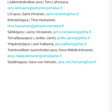
Lääkintätekniikan jaos | Tero Lähivaara,
tero.lahivaara@pshyvinvointialue.fi
LVI-jaos | Sami Virtanen,
sami.virtanen@hus.fi
Kiinteistöjaos | Titta Haatainen,
titta.haatainen@pshyvinvointialue.fi
Sähköjaos | Jarno Virolainen,
jarno.virolainen@pirha.fi
Turvallisuusjaos | Jarkko Jäntti,
jarkko.jantti@pirha.fi
Ympäristöjaos | Jani Valkama,
jani.valkama@hus.fi
Toiminnallisen suunnittelun jaos | Eeva Rikkilä-Kettunen,
eeva.rikkila-kettunen@omahame.fi
Sisäilmajaos | Sara von Hertzen,
sara.von.hertzen@hus.fi