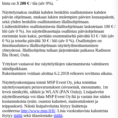
hinta on
3 200 €
/ tila (alv 0%).
Näyttelymaksu sisältää kahden henkilön osallistumisen kahden
päivän ohjelmaan, mukaan lukien molempien päivien lounaspaketit,
sekä yhden henkilön osallistumisen illallisohjelmaan.
Lisähenkilöiden osallistumisesta illallisohjelmaan laskutetaan 100 € /
hlö (alv 0 %). Jos näytteilleasettajia osallistuu päiväohjelmaan
enemmän kuin kaksi, peritään ensimmäiseltä päivältä 63 € / hlö (alv
0 %) ja toiselta päivältä 30 € / hlö (alv 0 %). Osallistujien on
ilmoittauduttava illallisohjelmaan näyttelyilmoittautumisen
yhteydessä. Illallisohjelma tullaan järjestämään paikassa Radisson
Blu Hotel, Oulu.
Yritykset vastaavat itse näyttelytilojen rakentamisesta valmiiseen
ständipaikkaan.
Rakentaminen voidaan aloittaa 6.2.2018 erikseen sovittuna aikana.
Näyttelyrakentajana toimii MSP Event Oy, joka toimittaa
näyttelyosastojen perusvarustuksen (sivuseinät, messumatto, 1m
leveä nimikyltti, sähköt ja WLAN (PAN Oulu)). Lisäpalvelut
näytteilleasettaja voi tilata MSP Event Oy:ltä ja vastata itse niiden
kustannuksista (esim. osaston kalusteet, mainostulosteet ja
teippaukset). Näistä lisäpalveluista löytyy lisätietoja
osoitteessa
http://www.msp.fi/fi/
. Lista vuokrattavista kalusteista
löytyy
täältä
sekä tilauslomake
täältä
.