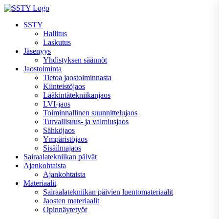
Skip
to
SSTY
content
Hallitus
Laskutus
Jäsenyys
Yhdistyksen säännöt
Jaostoiminta
Tietoa jaostoiminnasta
Kiinteistöjaos
Lääkintätekniikanjaos
LVI-jaos
Toiminnallinen suunnittelujaos
Turvallisuus- ja valmiusjaos
Sähköjaos
Ympäristöjaos
Sisäilmajaos
Sairaalatekniikan päivät
Ajankohtaista
Ajankohtaista
Materiaalit
Sairaalatekniikan päivien luentomateriaalit
Jaosten materiaalit
Opinnäytetyöt