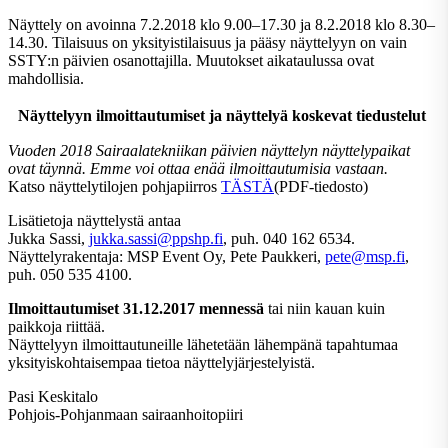
Näyttely on avoinna 7.2.2018 klo 9.00–17.30 ja 8.2.2018 klo 8.30–
14.30. Tilaisuus on yksityistilaisuus ja pääsy näyttelyyn on vain
SSTY:n päivien osanottajilla. Muutokset aikataulussa ovat
mahdollisia.
Näyttelyyn ilmoittautumiset ja näyttelyä koskevat tiedustelut
Vuoden 2018 Sairaalatekniikan päivien näyttelyn näyttelypaikat
ovat täynnä. Emme voi ottaa enää ilmoittautumisia vastaan.
Katso näyttelytilojen pohjapiirros
TÄSTÄ
(PDF-tiedosto)
Lisätietoja näyttelystä antaa
Jukka Sassi,
jukka.sassi@ppshp.fi
, puh. 040 162 6534.
Näyttelyrakentaja: MSP Event Oy, Pete Paukkeri,
pete@msp.fi
,
puh. 050 535 4100.
Ilmoittautumiset 31.12.2017 mennessä
tai niin kauan kuin
paikkoja riittää.
Näyttelyyn ilmoittautuneille lähetetään lähempänä tapahtumaa
yksityiskohtaisempaa tietoa näyttelyjärjestelyistä.
Pasi Keskitalo
Pohjois-Pohjanmaan sairaanhoitopiiri