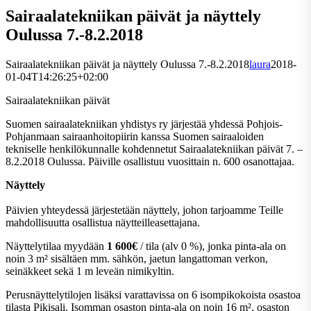
Sairaalatekniikan päivät ja näyttely
Oulussa 7.-8.2.2018
Sairaalatekniikan päivät ja näyttely Oulussa 7.-8.2.2018
laura
2018-
01-04T14:26:25+02:00
Sairaalatekniikan päivät
Suomen sairaalatekniikan yhdistys ry järjestää yhdessä Pohjois-
Pohjanmaan sairaanhoitopiirin kanssa Suomen sairaaloiden
tekniselle henkilökunnalle kohdennetut Sairaalatekniikan päivät 7. –
8.2.2018 Oulussa. Päiville osallistuu vuosittain n. 600 osanottajaa.
Näyttely
Päivien yhteydessä järjestetään näyttely, johon tarjoamme Teille
mahdollisuutta osallistua näytteilleasettajana.
Näyttelytilaa myydään
1 600€
/ tila (alv 0 %), jonka pinta-ala on
noin 3 m² sisältäen mm. sähkön, jaetun langattoman verkon,
seinäkkeet sekä 1 m leveän nimikyltin.
Perusnäyttelytilojen lisäksi varattavissa on 6 isompikokoista osastoa
tilasta Pikisali. Isomman osaston pinta-ala on noin 16
m², osaston