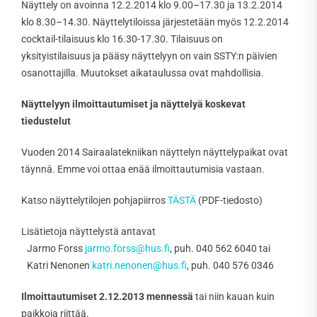
Näyttely on avoinna 12.2.2014 klo 9.00–17.30 ja 13.2.2014
klo 8.30–14.30. Näyttelytiloissa järjestetään myös 12.2.2014
cocktail-tilaisuus klo 16.30-17.30. Tilaisuus on
yksityistilaisuus ja pääsy näyttelyyn on vain SSTY:n päivien
osanottajilla. Muutokset aikataulussa ovat mahdollisia.
Näyttelyyn ilmoittautumiset ja näyttelyä koskevat
tiedustelut
Vuoden 2014 Sairaalatekniikan näyttelyn näyttelypaikat ovat
täynnä. Emme voi ottaa enää ilmoittautumisia vastaan.
Katso näyttelytilojen pohjapiirros
TÄSTÄ
(PDF-tiedosto)
Lisätietoja näyttelystä antavat
Jarmo Forss
jarmo.forss@hus.fi
, puh. 040 562 6040 tai
Katri Nenonen
katri.nenonen@hus.fi
, puh. 040 576 0346
Ilmoittautumiset 2.12.2013 mennessä
tai niin kauan kuin
paikkoja riittää.