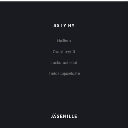
SSTY RY
Hallinto
Ota yhteyttä
Laskutustiedot
Tietosuojaseloste
JÄSENILLE