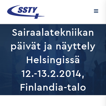
Skip
to
content
Sairaalatekniikan
päivät ja näyttely
Helsingissä
12.-13.2.2014,
Finlandia-talo