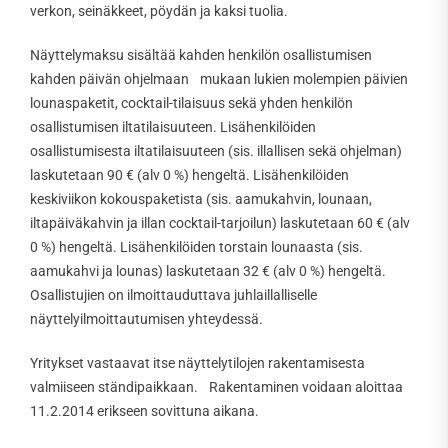
verkon, seinäkkeet, pöydän ja kaksi tuolia.
Näyttelymaksu sisältää kahden henkilön osallistumisen
kahden päivän ohjelmaan mukaan lukien molempien päivien
lounaspaketit, cocktail-tilaisuus sekä yhden henkilön
osallistumisen iltatilaisuuteen. Lisähenkilöiden
osallistumisesta iltatilaisuuteen (sis. illallisen sekä ohjelman)
laskutetaan 90 € (alv 0 %) hengeltä. Lisähenkilöiden
keskiviikon kokouspaketista (sis. aamukahvin, lounaan,
iltapäiväkahvin ja illan cocktail-tarjoilun) laskutetaan 60 € (alv
0 %) hengeltä. Lisähenkilöiden torstain lounaasta (sis.
aamukahvi ja lounas) laskutetaan 32 € (alv 0 %) hengeltä.
Osallistujien on ilmoittauduttava juhlaillalliselle
näyttelyilmoittautumisen yhteydessä.
Yritykset vastaavat itse näyttelytilojen rakentamisesta
valmiiseen ständipaikkaan. Rakentaminen voidaan aloittaa
11.2.2014 erikseen sovittuna aikana.