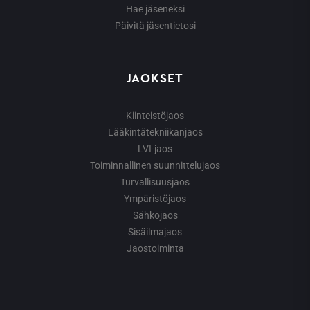
Hae jäseneksi
Päivitä jäsentietosi
JAOKSET
Kiinteistöjaos
Lääkintätekniikanjaos
LVI-jaos
Toiminnallinen suunnittelujaos
Turvallisuusjaos
Ympäristöjaos
Sähköjaos
Sisäilmajaos
Jaostoiminta