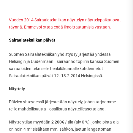
Vuoden 2014 Sairaalatekniikan näyttelyn näyttelypaikat ovat
täynnä. Emme voi ottaa enää ilmoittautumisia vastaan.
Sairaalatekniikan päivät
Suomen Sairaalatekniikan yhdistys ry järjestää yhdessä
Helsingin ja Uudenmaan sairaanhoitopiirin kanssa Suomen
sairaaloiden tekniselle henkilökunnalle kohdennetut
Sairaalatekniikan päivät 12.-13.2.2014 Helsingissä.
Näyttely
Päivien yhteydessä järjestetään näyttely, johon tarjoamme
teille mahdollisuutta osallistua näytteilleasettajana.
Näyttelytilaa myydään
2 200€
/ tila (alv 0 %), jonka pinta-ala
on noin 4 m² sisältäen mm. sähkön, jaetun langattoman