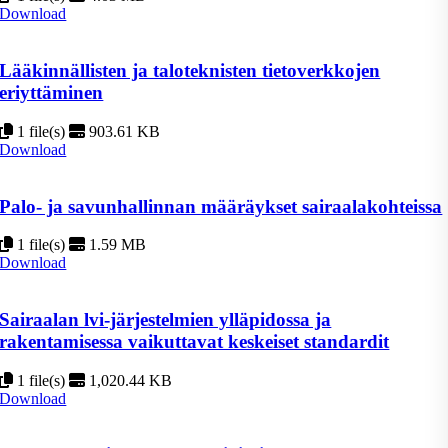
Download
Lääkinnällisten ja taloteknisten tietoverkkojen
eriyttäminen
1 file(s)
903.61 KB
Download
Palo- ja savunhallinnan määräykset sairaalakohteissa
1 file(s)
1.59 MB
Download
Sairaalan lvi-järjestelmien ylläpidossa ja
rakentamisessa vaikuttavat keskeiset standardit
1 file(s)
1,020.44 KB
Download