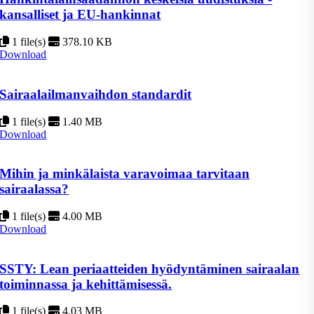
kansalliset ja EU-hankinnat
1 file(s)
378.10 KB
Download
Sairaalailmanvaihdon standardit
1 file(s)
1.40 MB
Download
Mihin ja minkälaista varavoimaa tarvitaan
sairaalassa?
1 file(s)
4.00 MB
Download
SSTY: Lean periaatteiden hyödyntäminen sairaalan
toiminnassa ja kehittämisessä.
1 file(s)
4.03 MB