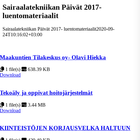
Sairaalatekniikan Päivät 2017-
luentomateriaalit
Sairaalatekniikan Päivät 2017- luentomateriaalit
2020-09-
24T10:16:02+03:00
Maakuntien Tilakeskus oy- Olavi Hiekka
1 file(s)
638.39 KB
Download
Tekoäly ja oppivat hoitojärjestelmät
1 file(s)
3.44 MB
Download
KIINTEISTÖJEN KORJAUSVELKA HALTUUN