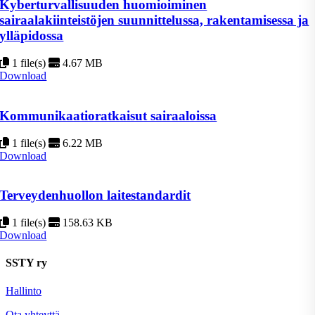
Kyberturvallisuuden huomioiminen
sairaalakiinteistöjen suunnittelussa, rakentamisessa ja
ylläpidossa
1 file(s)
4.67 MB
Download
Kommunikaatioratkaisut sairaaloissa
1 file(s)
6.22 MB
Download
Terveydenhuollon laitestandardit
1 file(s)
158.63 KB
Download
SSTY ry
Hallinto
Ota yhteyttä