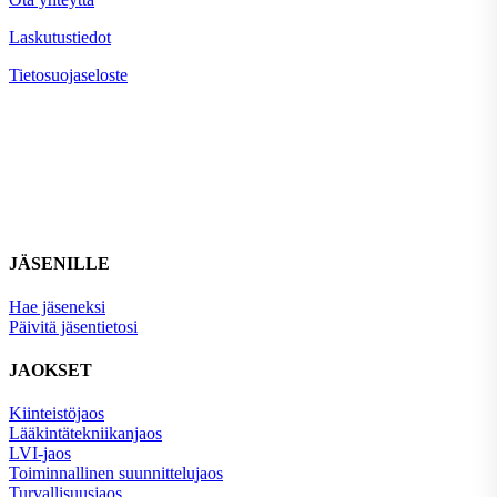
Laskutustiedot
Tietosuojaseloste
JÄSENILLE
Hae jäseneksi
Päivitä jäsentietosi
JAOKSET
Kiinteistöjaos
Lääkintätekniikanjaos
LVI-jaos
Toiminnallinen suunnittelujaos
Turvallisuusjaos