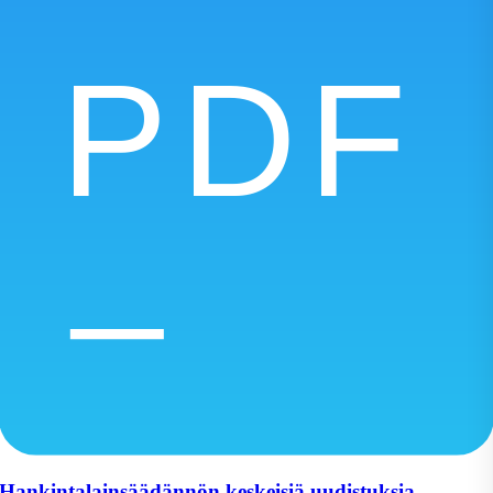
Hankintalainsäädännön keskeisiä uudistuksia -