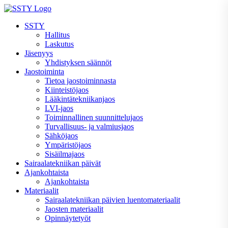
Skip
to
SSTY
content
Hallitus
Laskutus
Jäsenyys
Yhdistyksen säännöt
Jaostoiminta
Tietoa jaostoiminnasta
Kiinteistöjaos
Lääkintätekniikanjaos
LVI-jaos
Toiminnallinen suunnittelujaos
Turvallisuus- ja valmiusjaos
Sähköjaos
Ympäristöjaos
Sisäilmajaos
Sairaalatekniikan päivät
Ajankohtaista
Ajankohtaista
Materiaalit
Sairaalatekniikan päivien luentomateriaalit
Jaosten materiaalit
Opinnäytetyöt