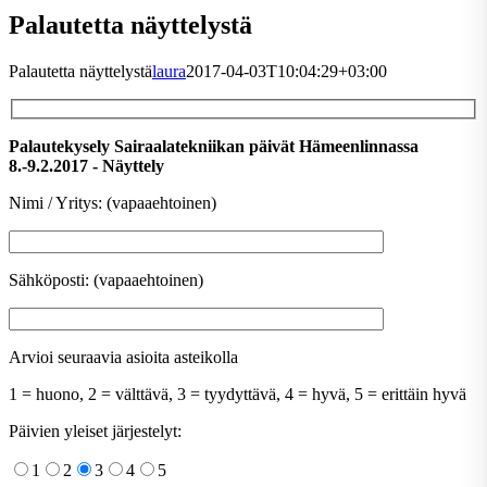
Palautetta näyttelystä
Palautetta näyttelystä
laura
2017-04-03T10:04:29+03:00
Palautekysely Sairaalatekniikan päivät Hämeenlinnassa
8.-9.2.2017 - Näyttely
Nimi / Yritys: (vapaaehtoinen)
Sähköposti: (vapaaehtoinen)
Arvioi seuraavia asioita asteikolla
1 = huono, 2 = välttävä, 3 = tyydyttävä, 4 = hyvä, 5 = erittäin hyvä
Päivien yleiset järjestelyt:
1
2
3
4
5