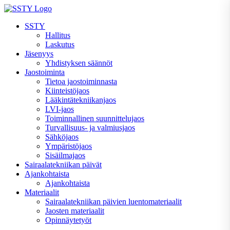
Skip
to
SSTY
content
Hallitus
Laskutus
Jäsenyys
Yhdistyksen säännöt
Jaostoiminta
Tietoa jaostoiminnasta
Kiinteistöjaos
Lääkintätekniikanjaos
LVI-jaos
Toiminnallinen suunnittelujaos
Turvallisuus- ja valmiusjaos
Sähköjaos
Ympäristöjaos
Sisäilmajaos
Sairaalatekniikan päivät
Ajankohtaista
Ajankohtaista
Materiaalit
Sairaalatekniikan päivien luentomateriaalit
Jaosten materiaalit
Opinnäytetyöt