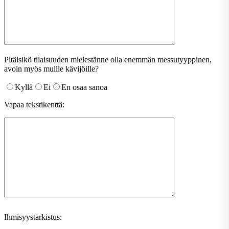
Pitäisikö tilaisuuden mielestänne olla enemmän messutyyppinen,
avoin myös muille kävijöille?
Kyllä
Ei
En osaa sanoa
Vapaa tekstikenttä:
Ihmisyystarkistus: