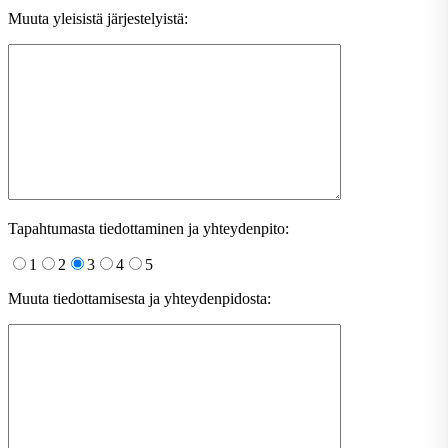
Muuta yleisistä järjestelyistä:
Tapahtumasta tiedottaminen ja yhteydenpito:
1
2
3
4
5
Muuta tiedottamisesta ja yhteydenpidosta: