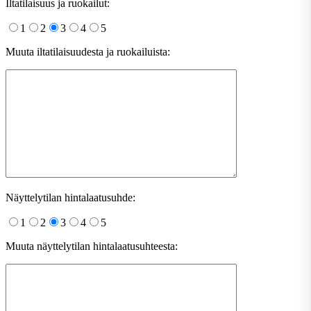
Iltatilaisuus ja ruokailut:
1
2
3
4
5
Muuta iltatilaisuudesta ja ruokailuista:
Näyttelytilan hintalaatusuhde:
1
2
3
4
5
Muuta näyttelytilan hintalaatusuhteesta: