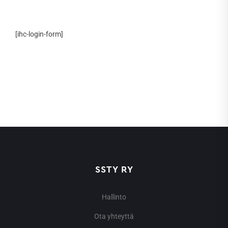
[ihc-login-form]
SSTY RY
Hallinto
Ota yhteyttä