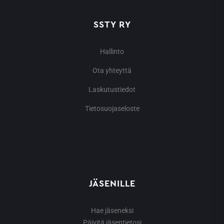
SSTY RY
Hallinto
Ota yhteyttä
Laskutustiedot
Tietosuojaseloste
JÄSENILLE
Hae jäseneksi
Päivitä jäsentietosi