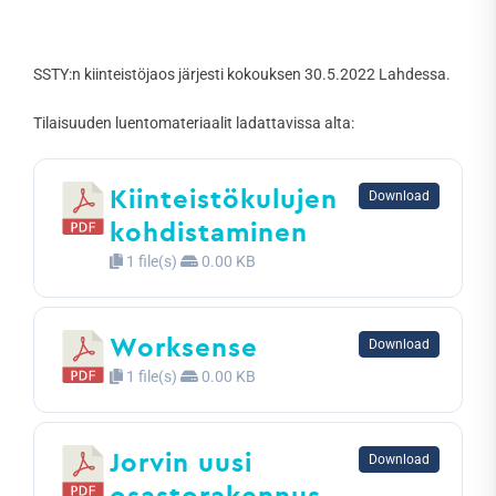
SSTY:n kiinteistöjaos järjesti kokouksen 30.5.2022 Lahdessa.
Tilaisuuden luentomateriaalit ladattavissa alta:
Kiinteistökulujen
Download
kohdistaminen
1 file(s)
0.00 KB
Worksense
Download
1 file(s)
0.00 KB
Jorvin uusi
Download
osastorakennus