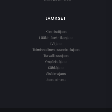
JAOKSET
Kiinteistöjaos
Lääkintätekniikanjaos
LVI-jaos
Toiminnallinen suunnittelujaos
Turvallisuusjaos
Ympäristöjaos
Sähköjaos
Sisäilmajaos
Jaostoiminta