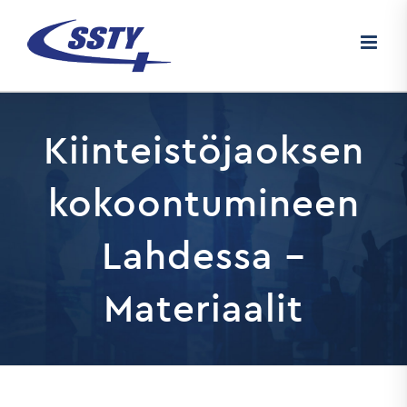
Skip
to
content
Kiinteistöjaoksen
kokoontumineen
Lahdessa –
Materiaalit