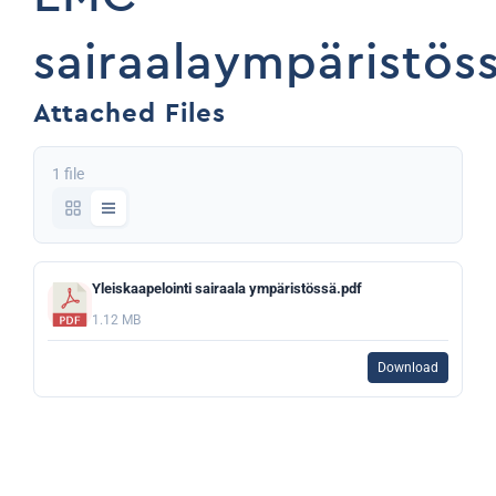
sairaalaympäristös
Attached Files
1 file
Yleiskaapelointi sairaala ympäristössä.pdf
1.12 MB
Download