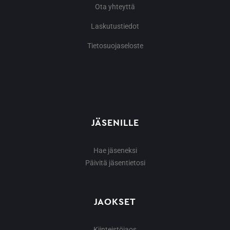
Ota yhteyttä
Laskutustiedot
Tietosuojaseloste
JÄSENILLE
Hae jäseneksi
Päivitä jäsentietosi
JAOKSET
Kiinteistöjaos