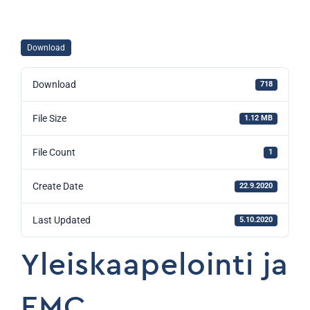
Download
Download
718
File Size
1.12 MB
File Count
1
Create Date
22.9.2020
Last Updated
5.10.2020
Yleiskaapelointi ja
EMC