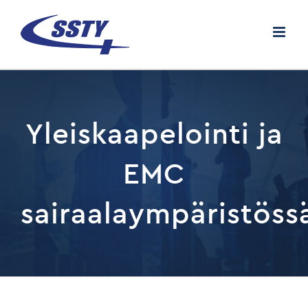
Skip
to
content
Yleiskaapelointi ja
EMC
sairaalaympäristöss