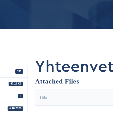
Yhteenvet
591
Attached Files
47.28 KB
1
1 file
6.10.2020