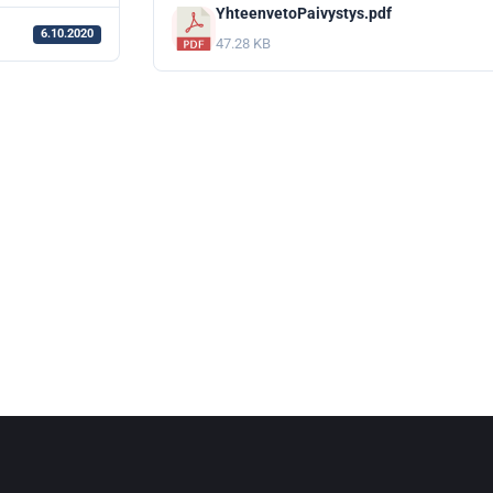
YhteenvetoPaivystys.pdf
6.10.2020
47.28 KB