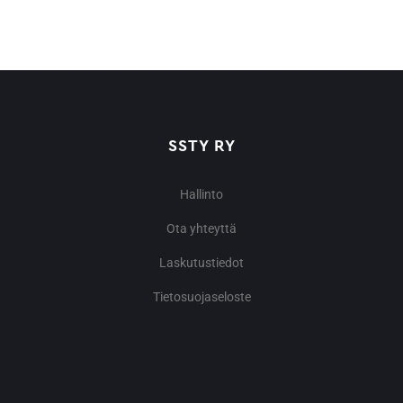
SSTY RY
Hallinto
Ota yhteyttä
Laskutustiedot
Tietosuojaseloste