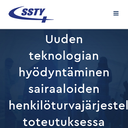
Skip
to
content
Uuden
teknologian
hyödyntäminen
sairaaloiden
henkilöturvajärjeste
toteutuksessa