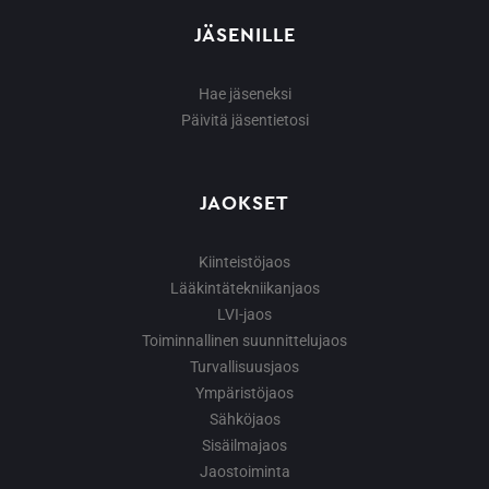
JÄSENILLE
Hae jäseneksi
Päivitä jäsentietosi
JAOKSET
Kiinteistöjaos
Lääkintätekniikanjaos
LVI-jaos
Toiminnallinen suunnittelujaos
Turvallisuusjaos
Ympäristöjaos
Sähköjaos
Sisäilmajaos
Jaostoiminta