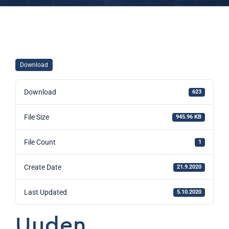
Download
Download
623
File Size
945.96 KB
File Count
1
Create Date
21.9.2020
Last Updated
5.10.2020
Uuden