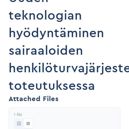
teknologian
hyödyntäminen
sairaaloiden
henkilöturvajärjest
toteutuksessa
Attached Files
1 file