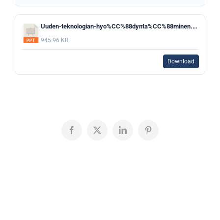
Uuden-teknologian-hyo%CC%88dynta%CC%88minen.pptx
945.96 KB
Download
Facebook
X
LinkedIn
Pinterest