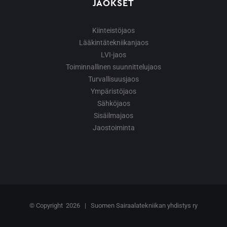
JAOKSET
Kiinteistöjaos
Lääkintätekniikanjaos
LVI-jaos
Toiminnallinen suunnittelujaos
Turvallisuusjaos
Ympäristöjaos
Sähköjaos
Sisäilmajaos
Jaostoiminta
© Copyright
2026 | Suomen Sairaalatekniikan yhdistys ry