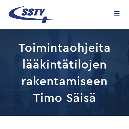
Skip
to
content
Toimintaohjeita
lääkintätilojen
rakentamiseen
Timo Säisä