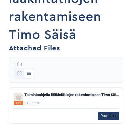
rakentamiseen
Timo Säisä
Attached Files
1 file
Toimintaohjeita lääkintätilojen rakentamiseen Timo Säisä V1.ppt
919.5 KB
Download