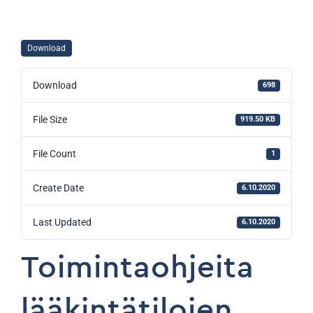
Download
Download
698
File Size
919.50 KB
File Count
1
Create Date
6.10.2020
Last Updated
6.10.2020
Toimintaohjeita
lääkintätilojen