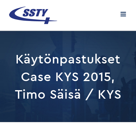
Skip
to
content
Käytönpastukset
Case KYS 2015,
Timo Säisä / KYS