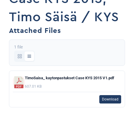
Timo Säisä / KYS
Attached Files
1 file
TimoSaisa_ kaytonpastukset Case KYS 2015 V1.pdf
607.01 KB
Download