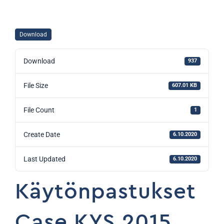
Download
Download
937
File Size
607.01 KB
File Count
1
Create Date
6.10.2020
Last Updated
6.10.2020
Käytönpastukset
Case KYS 2015,