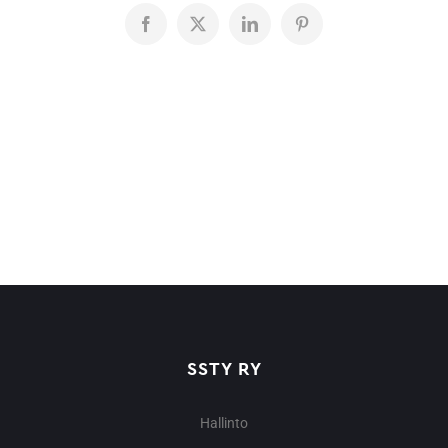
Facebook
X
LinkedIn
Pinterest
SSTY RY
Hallinto