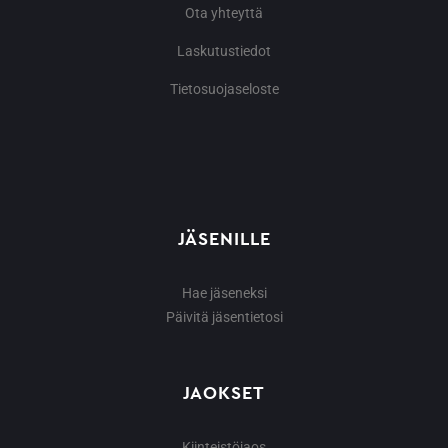
Ota yhteyttä
Laskutustiedot
Tietosuojaseloste
JÄSENILLE
Hae jäseneksi
Päivitä jäsentietosi
JAOKSET
Kiinteistöjaos