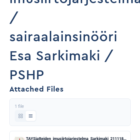
/
sairaalainsinööri
Esa Sarkimaki /
PSHP
Attached Files
1 file
TAYSjatteiden_imusiirtojarjestelma_Sarkimaki_211118SSTY.pdf