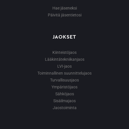
Hae jäseneksi
Päivitä jäsentietosi
JAOKSET
Kiinteistöjaos
Lääkintätekniikanjaos
LVI-jaos
Toiminnallinen suunnittelujaos
Turvallisuusjaos
Ympäristöjaos
Sähköjaos
Sisäilmajaos
Jaostoiminta