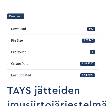
Download
Download
800
File Size
1.82 MB
File Count
1
Create Date
6.10.2020
Last Updated
6.10.2020
TAYS jätteiden
imusiirtojärjestelm