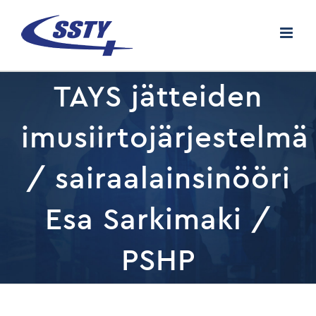
Skip
to
content
TAYS jätteiden
imusiirtojärjestelmä
/ sairaalainsinööri
Esa Sarkimaki /
PSHP