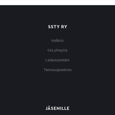
SSTY RY
Hallinto
Ota yhteyttä
Laskutustiedot
Tietosuojaseloste
JÄSENILLE