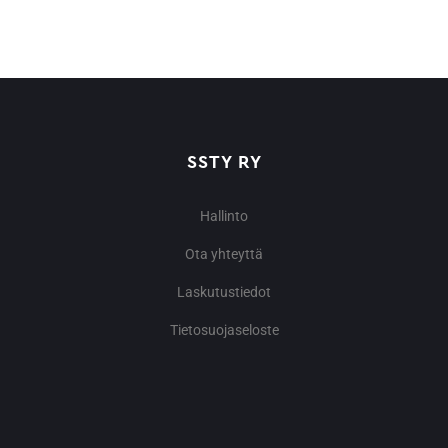
SSTY RY
Hallinto
Ota yhteyttä
Laskutustiedot
Tietosuojaseloste