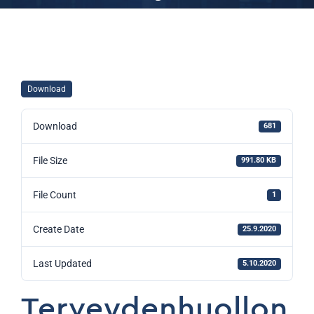
Download
Download
681
File Size
991.80 KB
File Count
1
Create Date
25.9.2020
Last Updated
5.10.2020
Terveydenhuollon