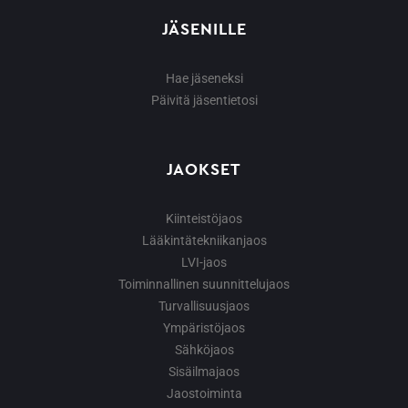
JÄSENILLE
Hae jäseneksi
Päivitä jäsentietosi
JAOKSET
Kiinteistöjaos
Lääkintätekniikanjaos
LVI-jaos
Toiminnallinen suunnittelujaos
Turvallisuusjaos
Ympäristöjaos
Sähköjaos
Sisäilmajaos
Jaostoiminta