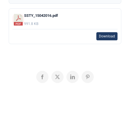
SSTY_15042016.pdf
991.8 KB
Download
Facebook
X
LinkedIn
Pinterest