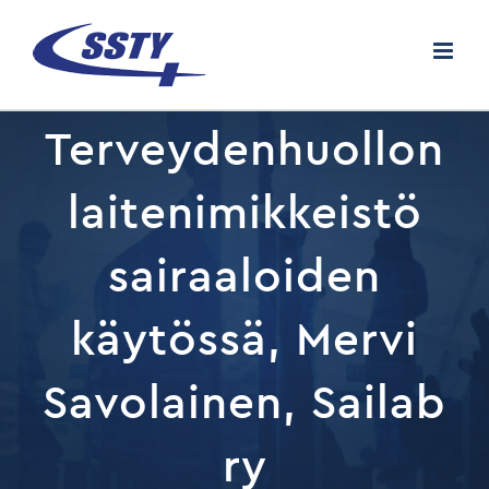
Skip
to
content
Terveydenhuollon
laitenimikkeistö
sairaaloiden
käytössä, Mervi
Savolainen, Sailab
ry