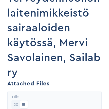
laitenimikkeistö
sairaaloiden
käytössä, Mervi
Savolainen, Sailab
ry
Attached Files
1 file