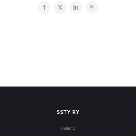
Facebook
X
LinkedIn
Pinterest
SSTY RY
Hallinto