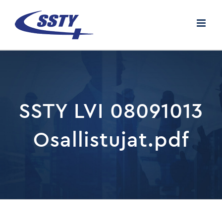
Skip
to
content
SSTY LVI 08091013
Osallistujat.pdf