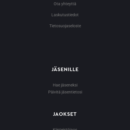
Ota yhteyttä
Laskutustiedot
Tietosuojaseloste
JÄSENILLE
Hae jäseneksi
Päivitä jäsentietosi
JAOKSET
Kiinteistöjaos