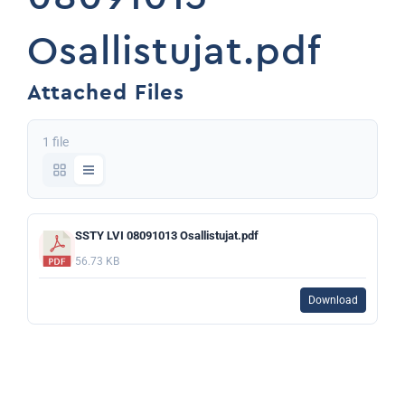
Osallistujat.pdf
Attached Files
1 file
SSTY LVI 08091013 Osallistujat.pdf
56.73 KB
Download