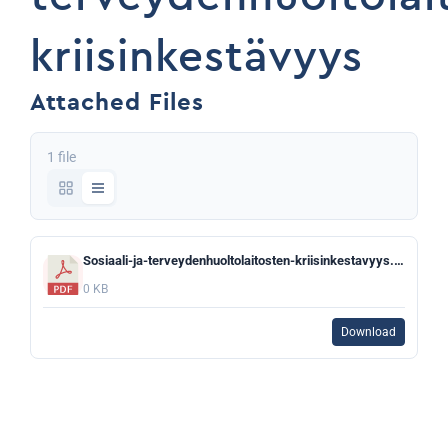
kriisinkestävyys
Attached Files
1 file
Sosiaali-ja-terveydenhuoltolaitosten-kriisinkestavyys.pdf
0 KB
Download