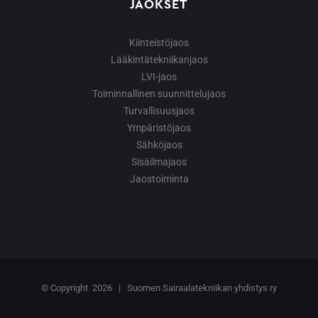
JAOKSET
Kiinteistöjaos
Lääkintätekniikanjaos
LVI-jaos
Toiminnallinen suunnittelujaos
Turvallisuusjaos
Ympäristöjaos
Sähköjaos
Sisäilmajaos
Jaostoiminta
© Copyright
2026 | Suomen Sairaalatekniikan yhdistys ry