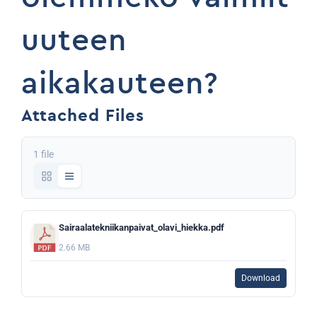
uuteen
aikakauteen?
Attached Files
1 file
Sairaalatekniikanpaivat_olavi_hiekka.pdf
2.66 MB
Download