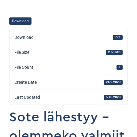
Download
Download
771
File Size
2.66 MB
File Count
1
Create Date
24.9.2020
Last Updated
5.10.2020
Sote lähestyy –
olemmeko valmiit