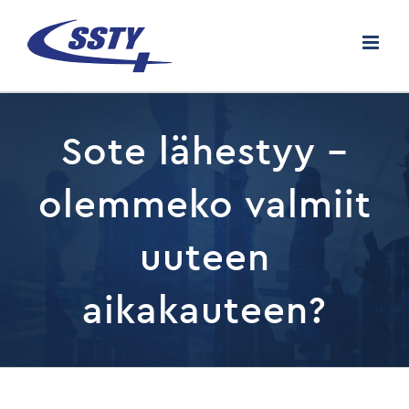
Skip
to
content
Sote lähestyy –
olemmeko valmiit
uuteen
aikakauteen?