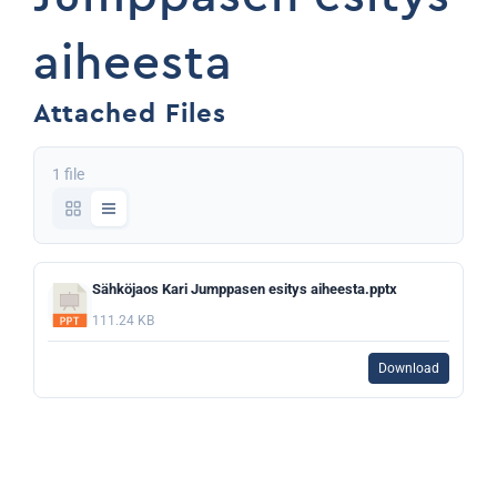
aiheesta
Attached Files
1 file
Sähköjaos Kari Jumppasen esitys aiheesta.pptx
111.24 KB
Download