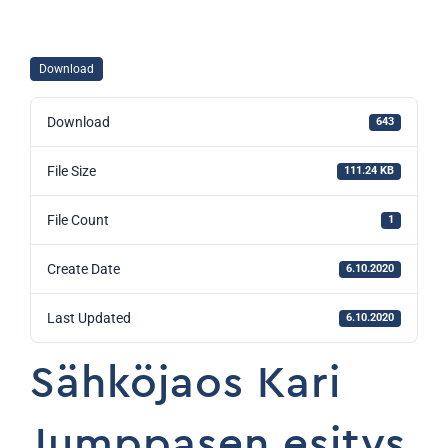
Download
Download
643
File Size
111.24 KB
File Count
1
Create Date
6.10.2020
Last Updated
6.10.2020
Sähköjaos Kari
Jumppasen esitys