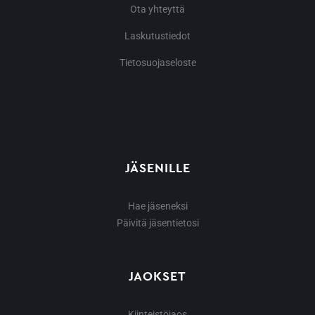
Ota yhteyttä
Laskutustiedot
Tietosuojaseloste
JÄSENILLE
Hae jäseneksi
Päivitä jäsentietosi
JAOKSET
Kiinteistöjaos