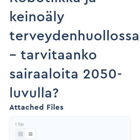
keinoäly
terveydenhuollossa
– tarvitaanko
sairaaloita 2050-
luvulla?
Attached Files
1 file