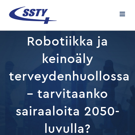
Skip
to
content
Robotiikka ja
keinoäly
terveydenhuollossa
– tarvitaanko
sairaaloita 2050-
luvulla?