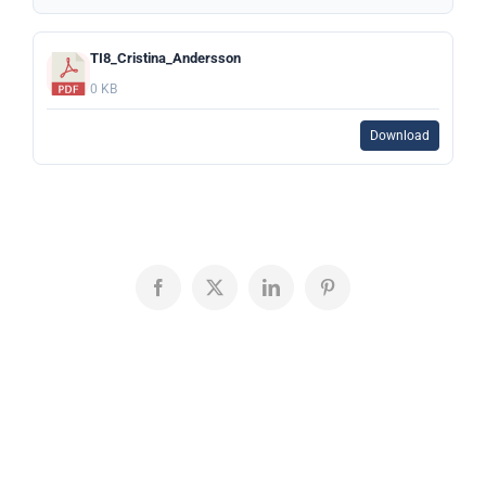
TI8_Cristina_Andersson
0 KB
Download
Facebook
X
LinkedIn
Pinterest