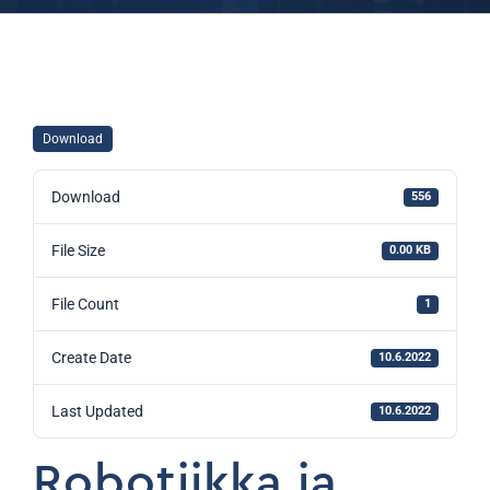
Download
Download
556
File Size
0.00 KB
File Count
1
Create Date
10.6.2022
Last Updated
10.6.2022
Robotiikka ja