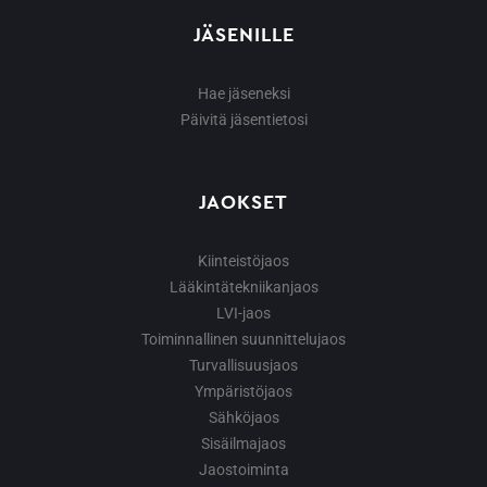
JÄSENILLE
Hae jäseneksi
Päivitä jäsentietosi
JAOKSET
Kiinteistöjaos
Lääkintätekniikanjaos
LVI-jaos
Toiminnallinen suunnittelujaos
Turvallisuusjaos
Ympäristöjaos
Sähköjaos
Sisäilmajaos
Jaostoiminta