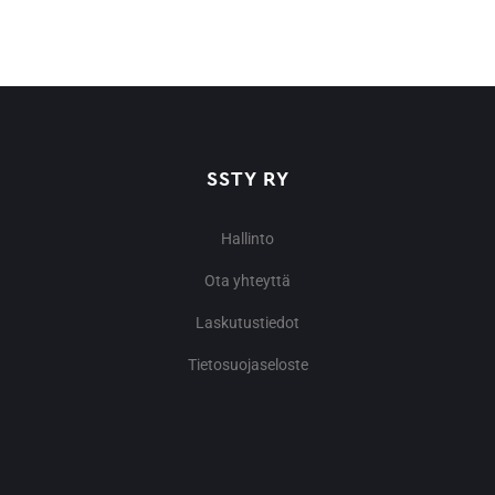
SSTY RY
Hallinto
Ota yhteyttä
Laskutustiedot
Tietosuojaseloste