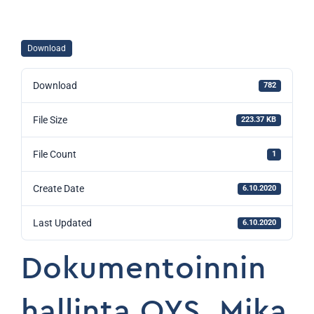
Download
Download
782
File Size
223.37 KB
File Count
1
Create Date
6.10.2020
Last Updated
6.10.2020
Dokumentoinnin
hallinta OYS, Mika