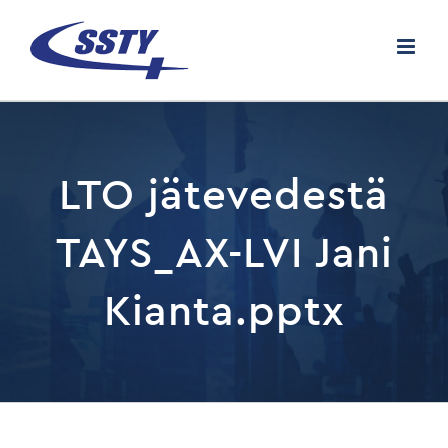
Skip
to
content
LTO jätevedestä
TAYS_AX-LVI Jani
Kianta.pptx