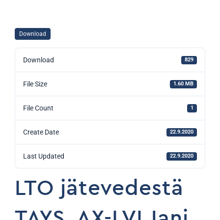
Download
Download
829
File Size
1.60 MB
File Count
1
Create Date
22.9.2020
Last Updated
22.9.2020
LTO jätevedestä
TAYS_AX-LVI Jani