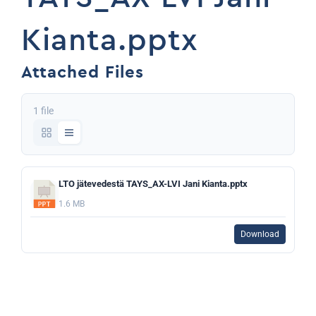
Kianta.pptx
Attached Files
1 file
LTO jätevedestä TAYS_AX-LVI Jani Kianta.pptx
1.6 MB
Download