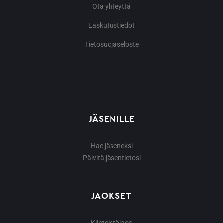
Ota yhteyttä
Laskutustiedot
Tietosuojaseloste
JÄSENILLE
Hae jäseneksi
Päivitä jäsentietosi
JAOKSET
Kiinteistöjaos