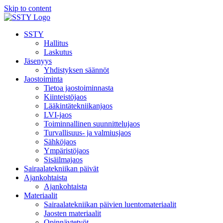
Skip to content
SSTY
Hallitus
Laskutus
Jäsenyys
Yhdistyksen säännöt
Jaostoiminta
Tietoa jaostoiminnasta
Kiinteistöjaos
Lääkintätekniikanjaos
LVI-jaos
Toiminnallinen suunnittelujaos
Turvallisuus- ja valmiusjaos
Sähköjaos
Ympäristöjaos
Sisäilmajaos
Sairaalatekniikan päivät
Ajankohtaista
Ajankohtaista
Materiaalit
Sairaalatekniikan päivien luentomateriaalit
Jaosten materiaalit
Opinnäytetyöt