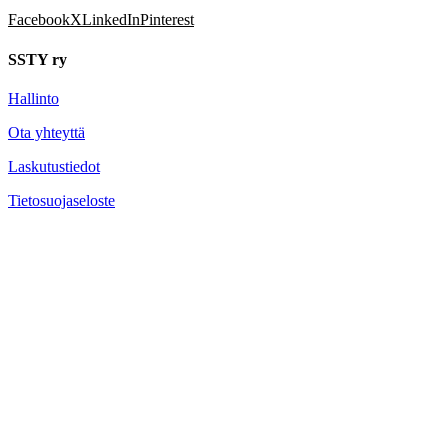
Facebook
X
LinkedIn
Pinterest
SSTY ry
Hallinto
Ota yhteyttä
Laskutustiedot
Tietosuojaseloste
JÄSENILLE
Hae jäseneksi
Päivitä jäsentietosi