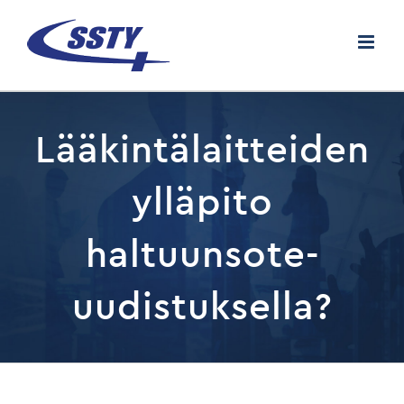
Skip
to
content
Lääkintälaitteiden
ylläpito
haltuunsote-
uudistuksella?