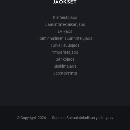
JAOKSET
Kiinteistöjaos
Lääkintätekniikanjaos
LVI-jaos
Toiminnallinen suunnittelujaos
Turvallisuusjaos
Ympäristöjaos
Sähköjaos
Sisäilmajaos
Jaostoiminta
© Copyright
2026 | Suomen Sairaalatekniikan yhdistys ry