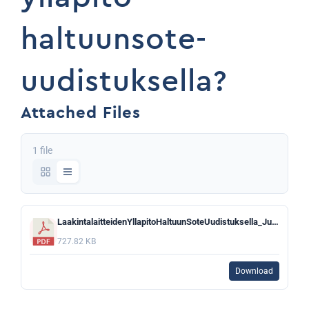
haltuunsote-
uudistuksella?
Attached Files
1 file
LaakintalaitteidenYllapitoHaltuunSoteUudistuksella_JuhaPalve.pdf
727.82 KB
Download