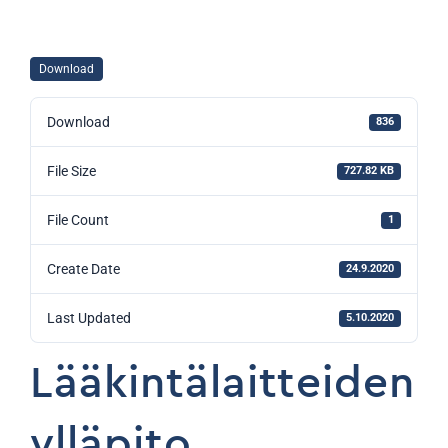
Download
Download
836
File Size
727.82 KB
File Count
1
Create Date
24.9.2020
Last Updated
5.10.2020
Lääkintälaitteiden
ylläpito