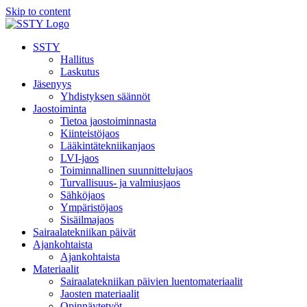
Skip to content
SSTY
Hallitus
Laskutus
Jäsenyys
Yhdistyksen säännöt
Jaostoiminta
Tietoa jaostoiminnasta
Kiinteistöjaos
Lääkintätekniikanjaos
LVI-jaos
Toiminnallinen suunnittelujaos
Turvallisuus- ja valmiusjaos
Sähköjaos
Ympäristöjaos
Sisäilmajaos
Sairaalatekniikan päivät
Ajankohtaista
Ajankohtaista
Materiaalit
Sairaalatekniikan päivien luentomateriaalit
Jaosten materiaalit
Opinnäytetyöt