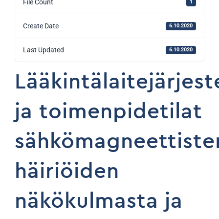
File Count
1
Create Date
6.10.2020
Last Updated
6.10.2020
Lääkintälaitejärjes
ja toimenpidetilat
sähkömagneettiste
häiriöiden
näkökulmasta ja