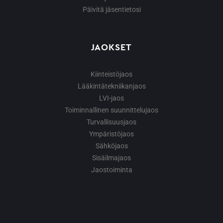
Päivitä jäsentietosi
JAOKSET
Kiinteistöjaos
Lääkintätekniikanjaos
LVI-jaos
Toiminnallinen suunnittelujaos
Turvallisuusjaos
Ympäristöjaos
Sähköjaos
Sisäilmajaos
Jaostoiminta