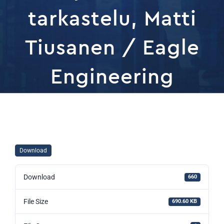
tarkastelu, Matti
Tiusanen / Eagle
Engineering
Download
Download
660
File Size
690.60 KB