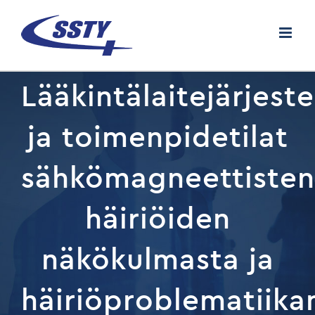
Skip
to
content
Lääkintälaitejärjest
ja toimenpidetilat
sähkömagneettisten
häiriöiden
näkökulmasta ja
häiriöproblematiika