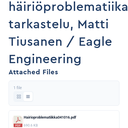
häiriöproblematiik
tarkastelu, Matti
Tiusanen / Eagle
Engineering
Attached Files
1 file
Hairioproblematiikka041016.pdf
690.6 KB