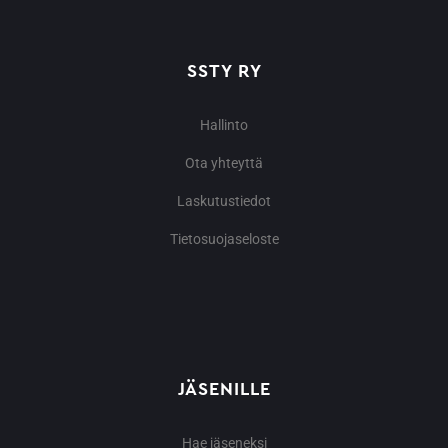
SSTY RY
Hallinto
Ota yhteyttä
Laskutustiedot
Tietosuojaseloste
JÄSENILLE
Hae jäseneksi