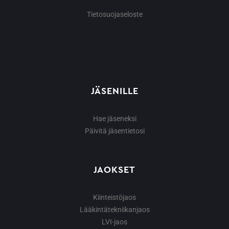
Tietosuojaseloste
JÄSENILLE
Hae jäseneksi
Päivitä jäsentietosi
JAOKSET
Kiinteistöjaos
Lääkintätekniikanjaos
LVI-jaos