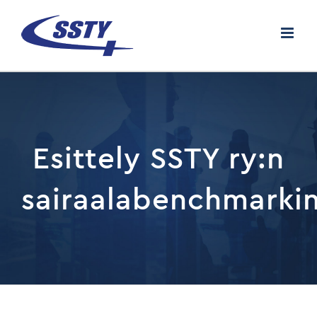
Skip
to
content
Esittely SSTY ry:n
sairaalabenchmarki