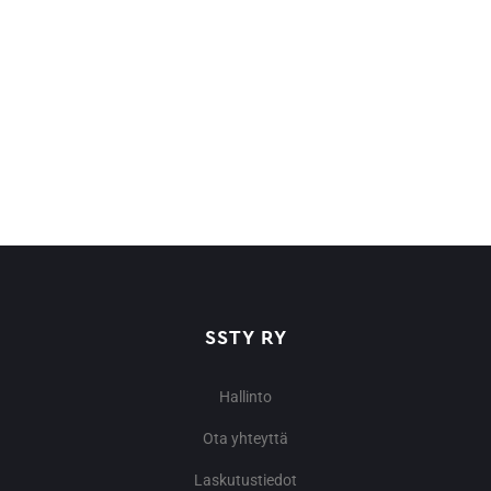
SSTY RY
Hallinto
Ota yhteyttä
Laskutustiedot