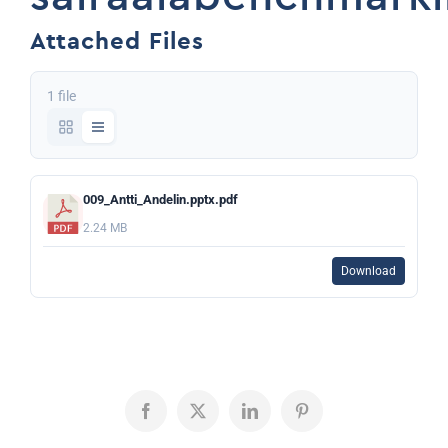
Attached Files
1 file
009_Antti_Andelin.pptx.pdf
2.24 MB
Download
Facebook
X
LinkedIn
Pinterest