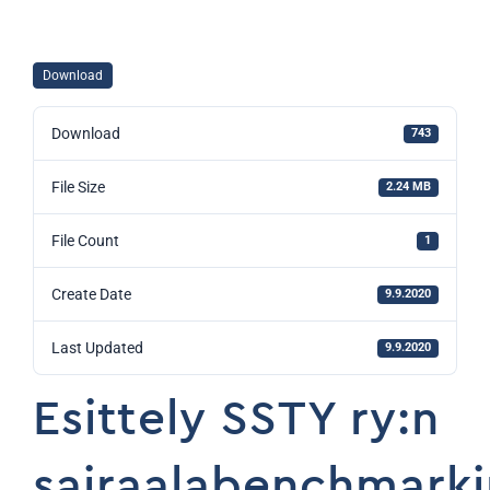
Download
Download
743
File Size
2.24 MB
File Count
1
Create Date
9.9.2020
Last Updated
9.9.2020
Esittely SSTY ry:n
sairaalabenchmark