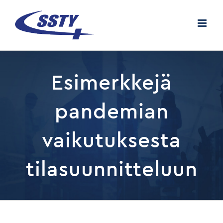
Skip
to
content
Esimerkkejä
pandemian
vaikutuksesta
tilasuunnitteluun