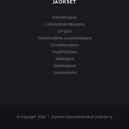
JAOKSET
Kiinteistöjaos
Lääkintätekniikanjaos
LVI-jaos
Toiminnallinen suunnittelujaos
Turvallisuusjaos
Ympäristöjaos
Sähköjaos
Sisäilmajaos
Jaostoiminta
© Copyright
2026 | Suomen Sairaalatekniikan yhdistys ry