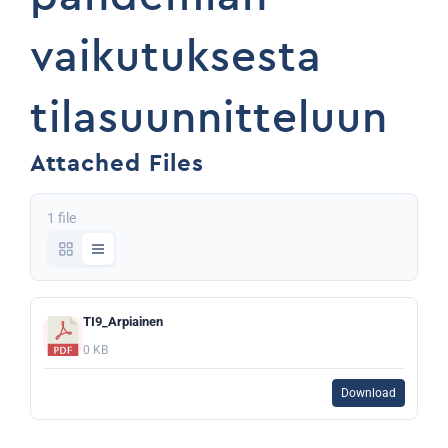
vaikutuksesta
tilasuunnitteluun
Attached Files
1 file
TI9_Arpiainen
0 KB
Download