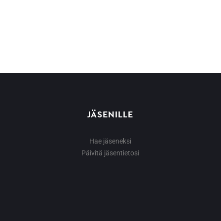
JÄSENILLE
Hae jäseneksi
Päivitä jäsentietosi