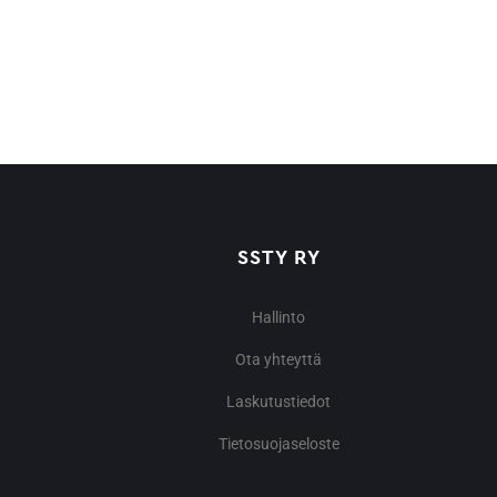
SSTY RY
Hallinto
Ota yhteyttä
Laskutustiedot
Tietosuojaseloste