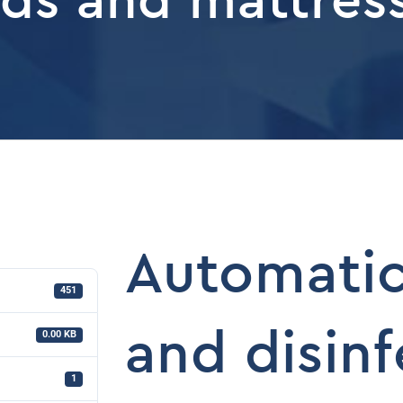
Automatic
451
and disinf
0.00 KB
1