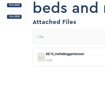
beds and 
10.6.2022
10.6.2022
Attached Files
1 file
KE10_HelleBuggeHansen
0 KB