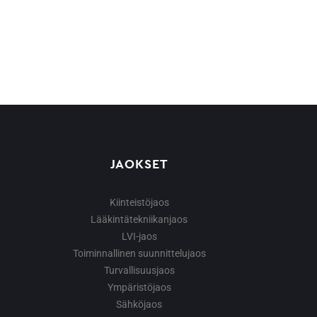
JAOKSET
Kiinteistöjaos
Lääkintätekniikanjaos
LVI-jaos
Toiminnallinen suunnittelujaos
Turvallisuusjaos
Ympäristöjaos
Sähköjaos