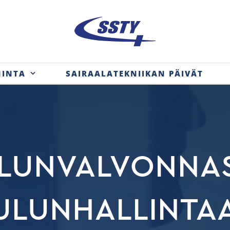
MINTA
SAIRAALATEKNIIKAN PÄIVÄT
LUNVALVONNA
ULUNHALLINTA