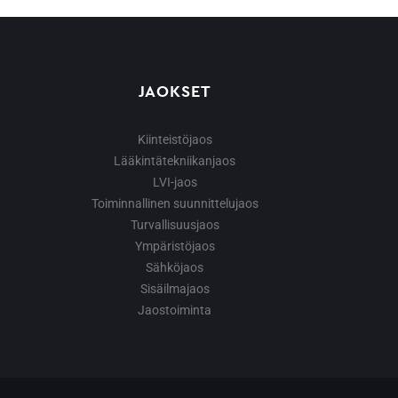
JAOKSET
Kiinteistöjaos
Lääkintätekniikanjaos
LVI-jaos
Toiminnallinen suunnittelujaos
Turvallisuusjaos
Ympäristöjaos
Sähköjaos
Sisäilmajaos
Jaostoiminta