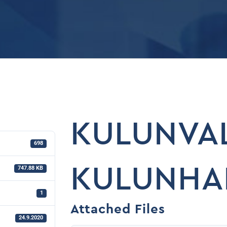
KULUNVA
698
KULUNHA
747.88 KB
1
Attached Files
24.9.2020