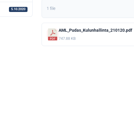
1 file
5.10.2020
AML_Pudas_Kulunhallinta_210120.pdf
747.88 KB