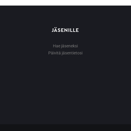
JÄSENILLE
Hae jäseneksi
Päivitä jäsentietosi