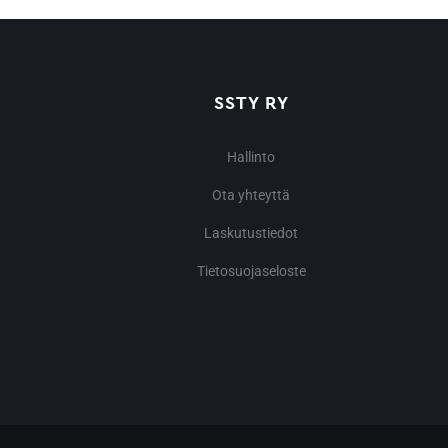
SSTY RY
Hallinto
Ota yhteyttä
Laskutustiedot
Tietosuojaseloste