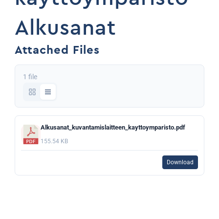
Alkusanat
Attached Files
1 file
Alkusanat_kuvantamislaitteen_kayttoymparisto.pdf
155.54 KB
Download