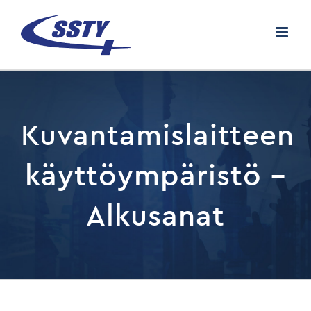
Skip
to
content
Kuvantamislaitteen
käyttöympäristö –
Alkusanat