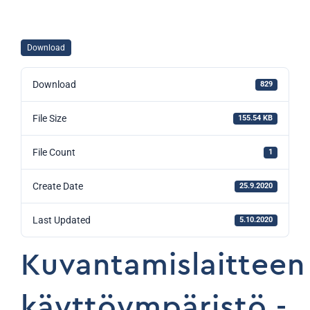
Download
Download
829
File Size
155.54 KB
File Count
1
Create Date
25.9.2020
Last Updated
5.10.2020
Kuvantamislaitteen
käyttöympäristö -