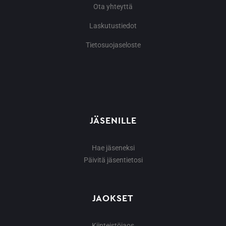
Ota yhteyttä
Laskutustiedot
Tietosuojaseloste
JÄSENILLE
Hae jäseneksi
Päivitä jäsentietosi
JAOKSET
Kiinteistöjaos