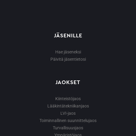
JÄSENILLE
Hae jäseneksi
Päivitä jäsentietosi
JAOKSET
Kiinteistöjaos
Lääkintätekniikanjaos
LVI-jaos
Toiminnallinen suunnittelujaos
Turvallisuusjaos
Ympäristöjaos