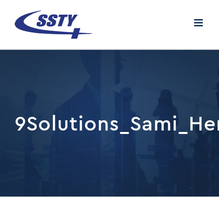
Skip
to
content
9Solutions_Sami_He