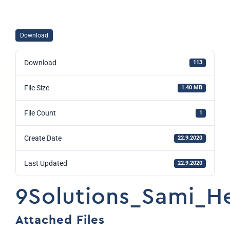
Download
Download
113
File Size
1.40 MB
File Count
1
Create Date
22.9.2020
Last Updated
22.9.2020
9Solutions_Sami_He
Attached Files