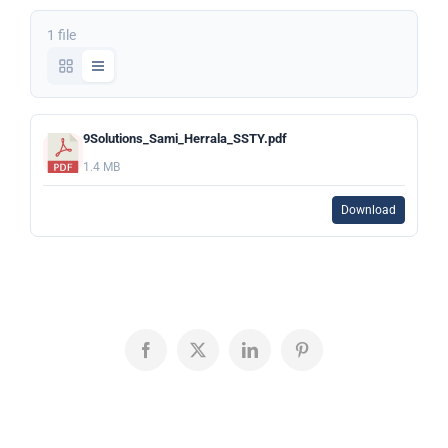
1 file
9Solutions_Sami_Herrala_SSTY.pdf
1.4 MB
Download
Facebook
X
LinkedIn
Pinterest