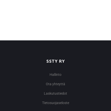
SSTY RY
Hallinto
Ota yhteyttä
Laskutustiedot
Tietosuojaseloste