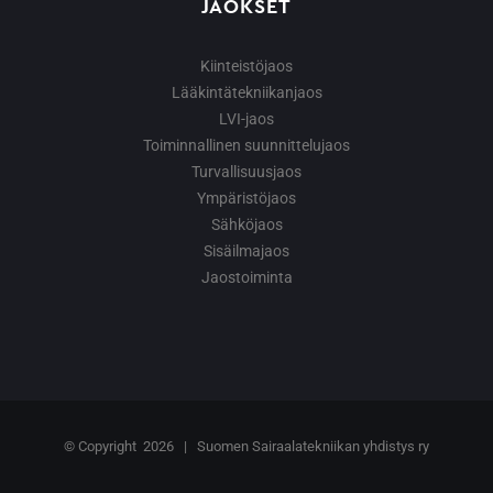
JAOKSET
Kiinteistöjaos
Lääkintätekniikanjaos
LVI-jaos
Toiminnallinen suunnittelujaos
Turvallisuusjaos
Ympäristöjaos
Sähköjaos
Sisäilmajaos
Jaostoiminta
© Copyright
2026 | Suomen Sairaalatekniikan yhdistys ry