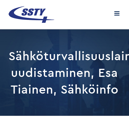
Skip
to
content
Sähköturvallisuuslai
uudistaminen, Esa
Tiainen, Sähköinfo