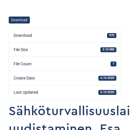
Download
Download
970
File Size
3.10 MB
File Count
1
Create Date
6.10.2020
Last Updated
6.10.2020
Sähköturvallisuusla
uudistaminen, Esa