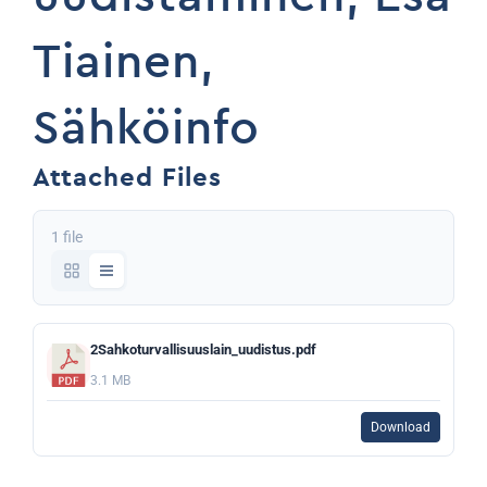
Tiainen,
Sähköinfo
Attached Files
1 file
2Sahkoturvallisuuslain_uudistus.pdf
3.1 MB
Download