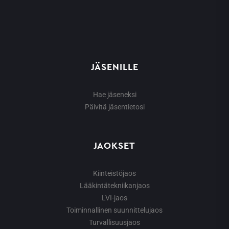
JÄSENILLE
Hae jäseneksi
Päivitä jäsentietosi
JAOKSET
Kiinteistöjaos
Lääkintätekniikanjaos
LVI-jaos
Toiminnallinen suunnittelujaos
Turvallisuusjaos