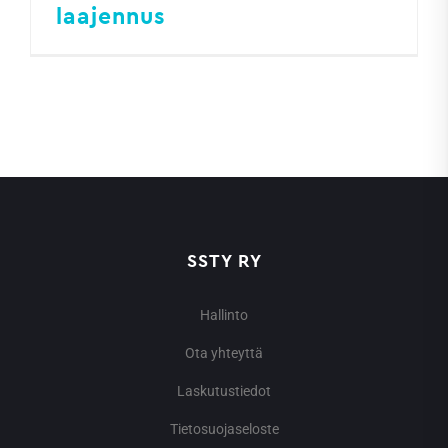
laajennus
SSTY RY
Hallinto
Ota yhteyttä
Laskutustiedot
Tietosuojaseloste