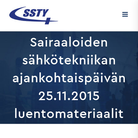
Skip
to
content
Sairaaloiden
sähkötekniikan
ajankohtaispäivän
25.11.2015
luentomateriaalit