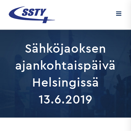
Skip
to
content
Sähköjaoksen
ajankohtaispäivä
Helsingissä
13.6.2019