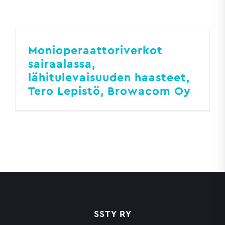
Monioperaattoriverkot
sairaalassa,
lähitulevaisuuden haasteet,
Tero Lepistö, Browacom Oy
SSTY RY