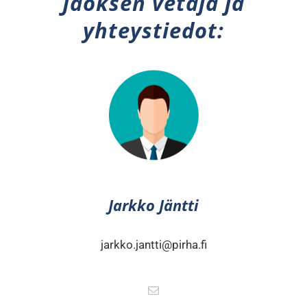
Jaoksen vetäjä ja
yhteystiedot:
Jarkko Jäntti
jarkko.jantti@pirha.fi