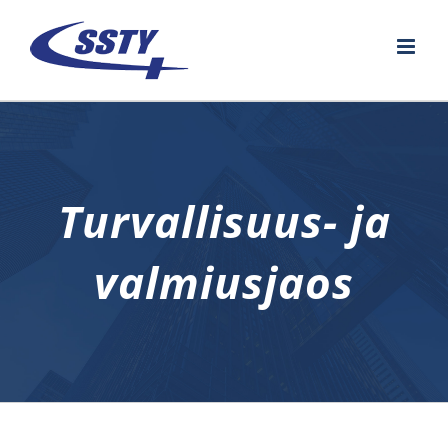
Skip
to
content
Turvallisuus- ja
valmiusjaos