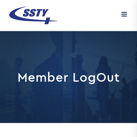
Skip
to
content
Member LogOut