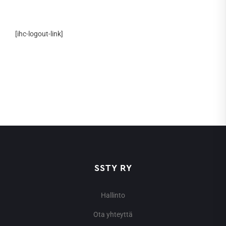
[ihc-logout-link]
SSTY RY
Hallinto
Ota yhteyttä